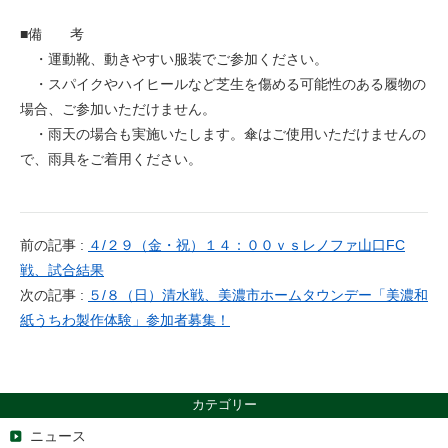
■備 考
・運動靴、動きやすい服装でご参加ください。
・スパイクやハイヒールなど芝生を傷める可能性のある履物の
場合、ご参加いただけません。
・雨天の場合も実施いたします。傘はご使用いただけませんの
で、雨具をご着用ください。
前の記事 :
４/２９（金・祝）１４：００ｖｓレノファ山口FC
戦、試合結果
次の記事 :
５/８（日）清水戦、美濃市ホームタウンデー「美濃和
紙うちわ製作体験」参加者募集！
カテゴリー
ニュース