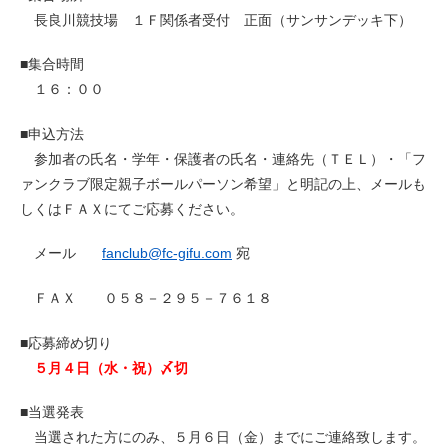
長良川競技場 １Ｆ関係者受付 正面（サンサンデッキ下）
■集合時間
１６：００
■申込方法
参加者の氏名・学年・保護者の氏名・連絡先（ＴＥＬ）・「フ
ァンクラブ限定親子ボールパーソン希望」と明記の上、メールも
しくはＦＡＸにてご応募ください。
メール
fanclub@fc-gifu.com
宛
ＦＡＸ ０５８－２９５－７６１８
■応募締め切り
５月４日（水・祝）〆切
■当選発表
当選された方にのみ、５月６日（金）までにご連絡致します。